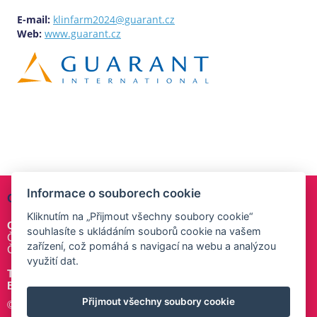
E-mail:
klinfarm2024@guarant.cz
Web:
www.guarant.cz
Informace o souborech cookie
ORGANIZAČNÍ SEKRETARIÁT
Kliknutím na „Přijmout všechny soubory cookie“
GUARANT International spol. s r. o.
souhlasíte s ukládáním souborů cookie na vašem
Českomoravská 19, 190 00 Praha 9
zařízení, což pomáhá s navigací na webu a analýzou
Česká republika
využití dat.
Tel.:
+420 284 001 444
E-mail:
klinfarm2024@
guarant
.cz
Přijmout všechny soubory cookie
© 2023–2024 GUARANT International spol. s r. o.