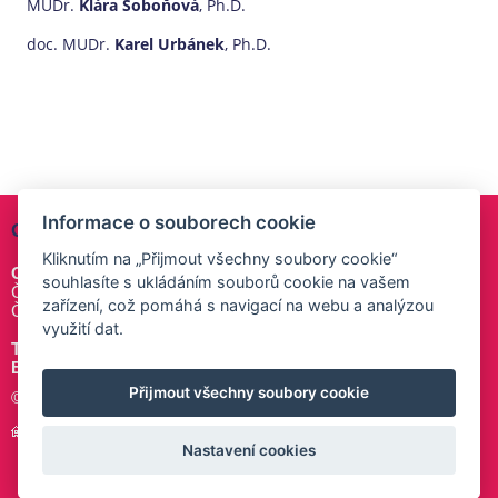
MUDr.
Klára Soboňová
, Ph.D.
doc. MUDr.
Karel Urbánek
, Ph.D.
Informace o souborech cookie
ORGANIZAČNÍ SEKRETARIÁT
Kliknutím na „Přijmout všechny soubory cookie“
GUARANT International spol. s r. o.
souhlasíte s ukládáním souborů cookie na vašem
Českomoravská 19, 190 00 Praha 9
zařízení, což pomáhá s navigací na webu a analýzou
Česká republika
využití dat.
Tel.:
+420 284 001 444
E-mail:
klinfarm2024@
guarant
.cz
Přijmout všechny soubory cookie
© 2023–2024 GUARANT International spol. s r. o.
Úvodní stránka
Mapa stránek
Cookies
Nastavení cookies