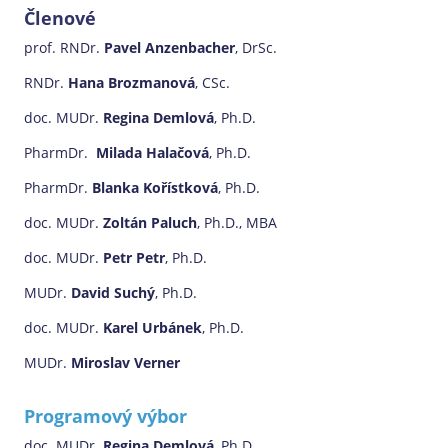
Členové
prof. RNDr.
Pavel Anzenbacher
, DrSc.
RNDr.
Hana Brozmanová
, CSc.
doc. MUDr.
Regina Demlová
, Ph.D.
PharmDr.
Milada Halačová
, Ph.D.
PharmDr.
Blanka Kořístková
, Ph.D.
doc. MUDr.
Zoltán Paluch
, Ph.D., MBA
doc. MUDr.
Petr Petr
, Ph.D.
MUDr.
David Suchý
, Ph.D.
doc. MUDr.
Karel Urbánek
, Ph.D.
MUDr.
Miroslav Verner
Programový výbor
doc. MUDr.
Regina Demlová
, Ph.D.